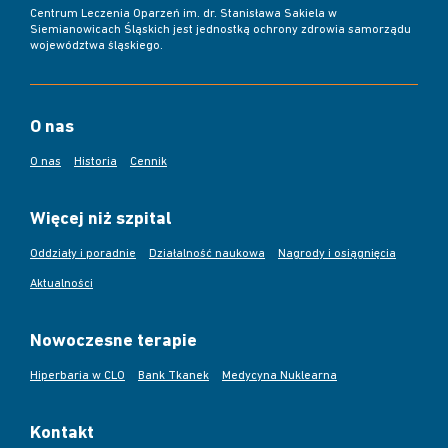
Centrum Leczenia Oparzeń im. dr. Stanisława Sakiela w
Siemianowicach Śląskich jest jednostką ochrony zdrowia samorządu
województwa śląskiego.
O nas
O nas
Historia
Cennik
Więcej niż szpital
Oddziały i poradnie
Działalność naukowa
Nagrody i osiągnięcia
Aktualności
Nowoczesne terapie
Hiperbaria w CLO
Bank Tkanek
Medycyna Nuklearna
Kontakt