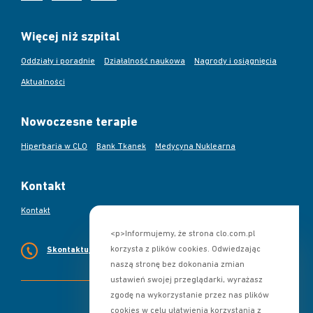
Więcej niż szpital
Oddziały i poradnie
Działalność naukowa
Nagrody i osiągnięcia
Aktualności
Nowoczesne terapie
Hiperbaria w CLO
Bank Tkanek
Medycyna Nuklearna
Kontakt
Kontakt
<p>Informujemy, że strona clo.com.pl
korzysta z plików cookies. Odwiedzając
Skontaktuj się z nami
naszą stronę bez dokonania zmian
ustawień swojej przeglądarki, wyrażasz
zgodę na wykorzystanie przez nas plików
cookies w celu ułatwienia korzystania z