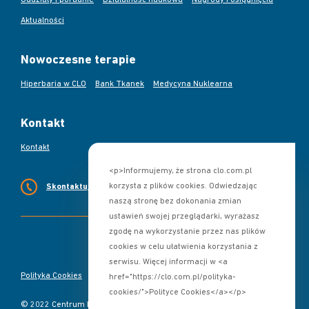
Oddziały i poradnie
Działalność naukowa
Nagrody i osiągnięcia
Aktualności
Nowoczesne terapie
Hiperbaria w CLO
Bank Tkanek
Medycyna Nuklearna
Kontakt
Kontakt
<p>Informujemy, że strona clo.com.pl
korzysta z plików cookies. Odwiedzając
Skontaktuj się z nami
naszą stronę bez dokonania zmian
ustawień swojej przeglądarki, wyrażasz
zgodę na wykorzystanie przez nas plików
cookies w celu ułatwienia korzystania z
serwisu. Więcej informacji w <a
Polityka Cookies
Deklaracja dostępności
href="https://clo.com.pl/polityka-
cookies/">Polityce Cookies</a></p>
© 2022 Centrum Leczenia Oparzeń