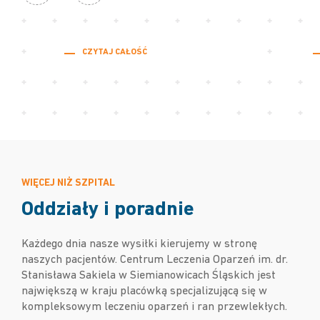
Promotor Polski
2
CZYTAJ CAŁOŚĆ
WIĘCEJ NIŻ SZPITAL
Oddziały i poradnie
Każdego dnia nasze wysiłki kierujemy w stronę
naszych pacjentów. Centrum Leczenia Oparzeń im. dr.
Stanisława Sakiela w Siemianowicach Śląskich jest
największą w kraju placówką specjalizującą się w
kompleksowym leczeniu oparzeń i ran przewlekłych.