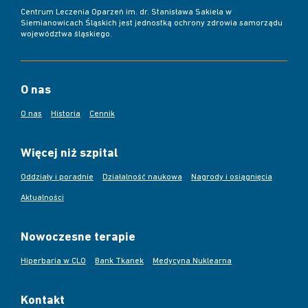
Centrum Leczenia Oparzeń im. dr. Stanisława Sakiela w
Siemianowicach Śląskich jest jednostką ochrony zdrowia samorządu
województwa śląskiego.
O nas
O nas
Historia
Cennik
Więcej niż szpital
Oddziały i poradnie
Działalność naukowa
Nagrody i osiągnięcia
Aktualności
Nowoczesne terapie
Hiperbaria w CLO
Bank Tkanek
Medycyna Nuklearna
Kontakt