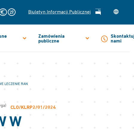
Biuletyn Informacji Publicznej
sne
Zamówienia
Skontaktuj
publiczne
nami
E LECZENIE RAN
yga)
CLO/KLRP2/01/2024
W W