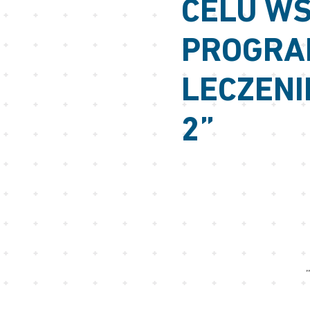
CELU WS
PROGRA
LECZENI
2”