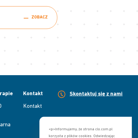
ZOBACZ
rapie
Kontakt
Skontaktuj się z nami
O
Kontakt
arna
<p>Informujemy, że strona clo.com.pl
korzysta z plików cookies. Odwiedzając