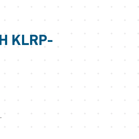
H KLRP-
”