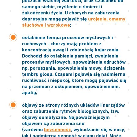
poczucie własnej wartości, brak szacunku do
samego siebie, myślenie o śmierci i
zakończeniu życia. U chorych na zaburzenia
depresyjne mogą pojawić się
urojenia, omamy
słuchowe i wzrokowe
;
osłabienie tempa procesów myślowych i
ruchowych
–chorzy mają problem z
koncentracją uwagi i zdolnością kojarzenia.
Dochodzi do osłabienia pamięci, zwolnienia
procesów myślowych, spowolnienia odruchów
np. poruszania, spowolnienia mowy, ściszenia
tembru głosu. Czasami pojawia się nadmierna
ruchliwość i niepokój, które mogą pojawiać się
na przemian z osłupieniem, spowolnieniem,
apatią;
objawy ze strony różnych układów i narządów
oraz zaburzenia rytmów biologicznych
, tzw.
objawy somatyczne. Najpoważniejszym
objawem są zaburzenia snu
(zarówno
bezsenność
, wybudzanie się w nocy,
jak i nadmierna senność w ciągu dnia). Może