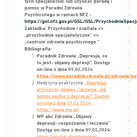
tych specjalistów, lub uzyskać poradę i
pomoc w Poradni Zdrowia
Psychicznego w ramach NFZ -
https://gsl.nfz.gov.pl/GSL/GSL/PrzychodnieSpecj
Zakładka: Przychodnie i szpitale =>
„przychodnie specjalistyczne” =>
„centrum zdrowia psychicznego ”
Bibliografia:
Poradnik Zdrowie „Depresja, co
to jest- objawy depresji”.
Dostęp
on-line z dnia 09,02,2024
https://www.poradnikzdrowie.pl/zdrowie/ps
Medycyna praktyczna. „
Depresja:
przyczyny, objawy i leczenie. Jak
pomóc osobie z depresją?”. Dostęp
on-line z dnia 09,02,2024
https://www.mp.pl/
WP abc Zdrowie „Objawy
depresji- rozpoznanie i leczenie”
Dostęp on-line z dnia 09,02,2024: