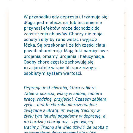
W przypadku gdy depresja utrzymuje się
długo, jest nieleczona, lub leczenie nie
przynosi efektów może dochodzić do
zaostrzenia objawów. Chorzy nie maja
ochoty i siły by rano wstać i wyjść z
łózka. Są przekonani, że ich części ciała
powoli obumierają. Mają luki pamięciowe,
urojenia, omamy, urojenia i halucynacje.
Osoby chore często zachowują się
irracjonalnie w sposób sprzeczny z
osobistym system wartości.
Depresja jest chorobą, która zabiera.
Zabiera uczucia, wiarę w siebie, zabiera
pracę, rodzinę, przyjaciół. Czasem zabiera
życie. Jest to choroba nierozerwalnie
związana z utratą: im więcej tracimy w
życiu tym łatwiej popadamy w depresję, a
im bardziej chorujemy – tym więcej
tracimy. Trudno się wiec dziwić, że osoba z