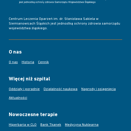
Centrum Leczenia Oparzeń im. dr. Stanisława Sakiela w
Siemianowicach Śląskich jest jednostką ochrony zdrowia samorządu
województwa śląskiego.
O nas
O nas
Historia
Cennik
Więcej niż szpital
Oddziały i poradnie
Działalność naukowa
Nagrody i osiągnięcia
Aktualności
Nowoczesne terapie
Hiperbaria w CLO
Bank Tkanek
Medycyna Nuklearna