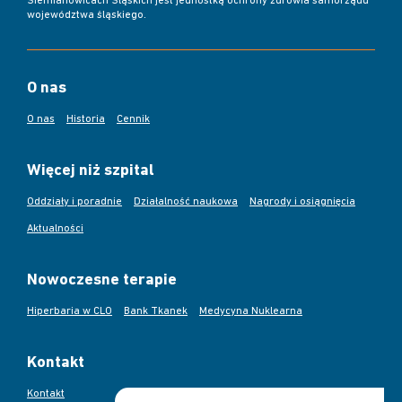
Siemianowicach Śląskich jest jednostką ochrony zdrowia samorządu
województwa śląskiego.
O nas
O nas
Historia
Cennik
Więcej niż szpital
Oddziały i poradnie
Działalność naukowa
Nagrody i osiągnięcia
Aktualności
Nowoczesne terapie
Hiperbaria w CLO
Bank Tkanek
Medycyna Nuklearna
Kontakt
Kontakt