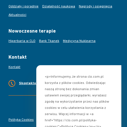
Oddziały i poradnie
Działalność naukowa
Nagrody i osiągnięcia
Aktualności
Nowoczesne terapie
Hiperbaria w CLO
Bank Tkanek
Medycyna Nuklearna
Kontakt
Kontakt
<p>Informujemy, że strona clo.com.pl
korzysta z plików cookies. Odwiedzając
Skontaktuj się z nami
naszą stronę bez dokonania zmian
ustawień swojej przeglądarki, wyrażasz
zgodę na wykorzystanie przez nas plików
cookies w celu ułatwienia korzystania z
serwisu. Więcej informacji w <a
Polityka Cookies
Deklaracja dostępności
href="https://clo.com.pl/polityka-
cookies/">Polityce Cookies</a></p>