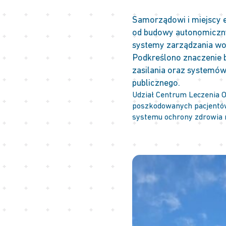
Samorządowi i miejscy e
od budowy autonomicznyc
systemy zarządzania wo
Podkreślono znaczenie b
zasilania oraz systemó
publicznego.
Udział Centrum Leczenia Op
poszkodowanych pacjentów
systemu ochrony zdrowia 