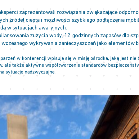
ksperci zaprezentowali rozwiązania zwiększające odpornoś
h źródeł ciepła i możliwości szybkiego podłączenia mobilny
dą w sytuacjach awaryjnych.
ilansowania zużycia wody, 12‑godzinnych zapasów dla szpi
w wczesnego wykrywania zanieczyszczeń jako elementów 
arzeń w konferencji wpisuje się w misję ośrodka, jaką jest nie t
, ale także aktywne współtworzenie standardów bezpieczeństw
na sytuacje nadzwyczajne.