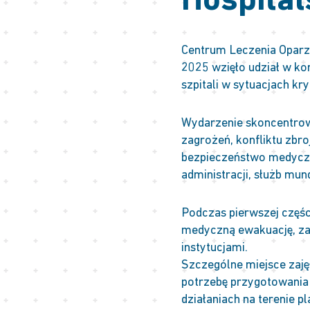
Hospital
Centrum Leczenia Oparze
2025 wzięło udział w ko
szpitali w sytuacjach k
Wydarzenie skoncentrow
zagrożeń, konfliktu zbro
bezpieczeństwo medyczne
administracji, służb mu
Podczas pierwszej częś
medyczną ewakuację, zab
instytucjami.
Szczególne miejsce zaję
potrzebę przygotowania s
działaniach na terenie p