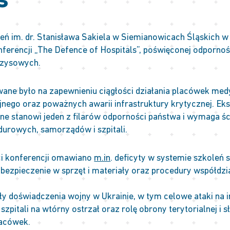
s”
ń im. dr. Stanisława Sakiela w Siemianowicach Śląskich w
nferencji „The Defence of Hospitals”, poświęconej odpornoś
ryzysowych.
ane było na zapewnieniu ciągłości działania placówek me
jnego oraz poważnych awarii infrastruktury krytycznej. Eksp
 stanowi jeden z filarów odporności państwa i wymaga śc
ndurowych, samorządów i szpitali.
ci konferencji omawiano
m.in
. deficyty w systemie szkoleń 
ezpieczenie w sprzęt i materiały oraz procedury współdzi
ły doświadczenia wojny w Ukrainie, w tym celowe ataki na 
zpitali na wtórny ostrzał oraz rolę obrony terytorialnej i 
lacówek.