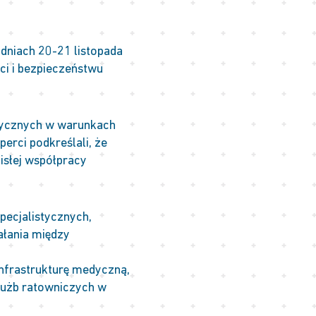
 dniach 20-21 listopada
ci i bezpieczeństwu
dycznych w warunkach
erci podkreślali, że
isłej współpracy
specjalistycznych,
ałania między
infrastrukturę medyczną,
służb ratowniczych w