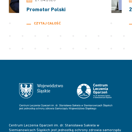
27.04.2026
Promotor Polski
2
CZYTAJ CAŁOŚĆ
Centrum Leczenia Oparzeń im. dr. Stanisława Sakiela w
Siemianowicach Śląskich jest jednostką ochrony zdrowia samorządu