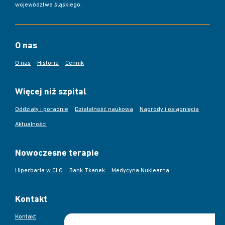
województwa śląskiego.
O nas
O nas
Historia
Cennik
Więcej niż szpital
Oddziały i poradnie
Działalność naukowa
Nagrody i osiągnięcia
Aktualności
Nowoczesne terapie
Hiperbaria w CLO
Bank Tkanek
Medycyna Nuklearna
Kontakt
Kontakt