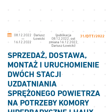
08.12.2022
Dariusz
(publikacja
31/DTT/2022
—
Łowicki
08.12.2022, ost
16.12.2022
zmiana 16.12.2022,
Dariusz Łowicki)
SPRZEDAŻ, DOSTAWA,
MONTAŻ I URUCHOMIENIE
DWÓCH STACJI
UZDATNIANIA
SPRĘŻONEGO POWIETRZA
NA POTRZEBY KOMORY