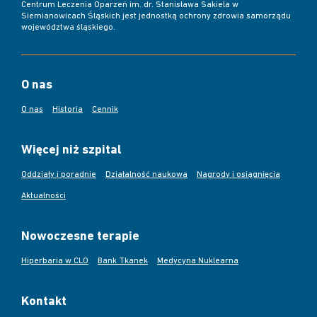
Centrum Leczenia Oparzeń im. dr. Stanisława Sakiela w
Siemianowicach Śląskich jest jednostką ochrony zdrowia samorządu
województwa śląskiego.
O nas
O nas
Historia
Cennik
Więcej niż szpital
Oddziały i poradnie
Działalność naukowa
Nagrody i osiągnięcia
Aktualności
Nowoczesne terapie
Hiperbaria w CLO
Bank Tkanek
Medycyna Nuklearna
Kontakt