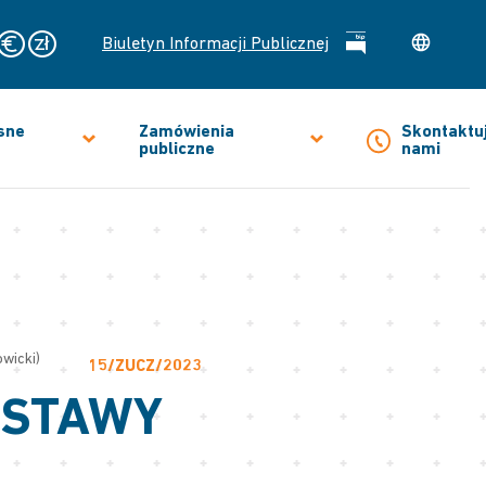
Biuletyn Informacji Publicznej
sne
Zamówienia
Skontaktuj
publiczne
nami
owicki)
15/ZUCZ/2023
OSTAWY