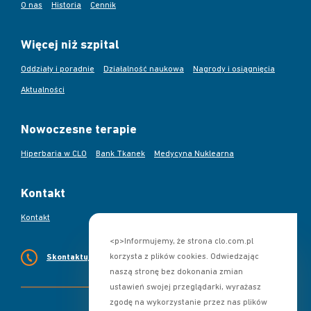
O nas
Historia
Cennik
Więcej niż szpital
Oddziały i poradnie
Działalność naukowa
Nagrody i osiągnięcia
Aktualności
Nowoczesne terapie
Hiperbaria w CLO
Bank Tkanek
Medycyna Nuklearna
Kontakt
Kontakt
<p>Informujemy, że strona clo.com.pl
korzysta z plików cookies. Odwiedzając
Skontaktuj się z nami
naszą stronę bez dokonania zmian
ustawień swojej przeglądarki, wyrażasz
zgodę na wykorzystanie przez nas plików