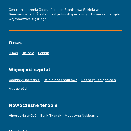
Centrum Leczenia Oparzeń im. dr. Stanisława Sakiela w
Siemianowicach Śląskich jest jednostką ochrony zdrowia samorządu
województwa śląskiego.
O nas
O nas
Historia
Cennik
Więcej niż szpital
Oddziały i poradnie
Działalność naukowa
Nagrody i osiągnięcia
Aktualności
Nowoczesne terapie
Hiperbaria w CLO
Bank Tkanek
Medycyna Nuklearna