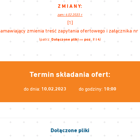
Z M I A N Y:
zam.: 6.02.2023 r.
[1]
amawiający zmienia treść zapytania ofertowego i załącznika nr
(patrz:
Dołączone pliki ››› poz. 2 i 4
)
Termin składania ofert:
do dnia:
10.02.2023
do godziny:
10:00
Dołączone pliki