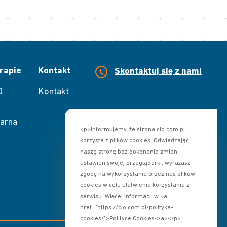
rapie
Kontakt
Skontaktuj się z nami
O
Kontakt
arna
<p>Informujemy, że strona clo.com.pl
korzysta z plików cookies. Odwiedzając
naszą stronę bez dokonania zmian
ustawień swojej przeglądarki, wyrażasz
zgodę na wykorzystanie przez nas plików
cookies w celu ułatwienia korzystania z
serwisu. Więcej informacji w <a
href="https://clo.com.pl/polityka-
cookies/">Polityce Cookies</a></p>