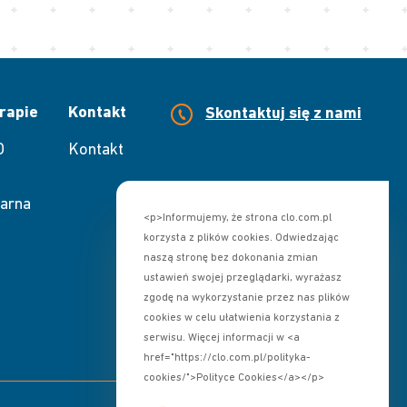
rapie
Kontakt
Skontaktuj się z nami
O
Kontakt
arna
<p>Informujemy, że strona clo.com.pl
korzysta z plików cookies. Odwiedzając
naszą stronę bez dokonania zmian
ustawień swojej przeglądarki, wyrażasz
zgodę na wykorzystanie przez nas plików
cookies w celu ułatwienia korzystania z
serwisu. Więcej informacji w <a
href="https://clo.com.pl/polityka-
cookies/">Polityce Cookies</a></p>