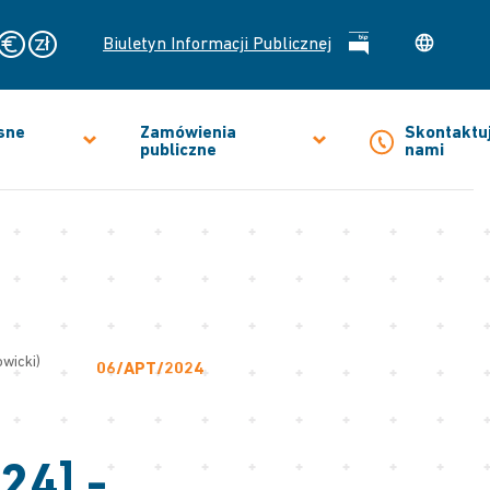
Biuletyn Informacji Publicznej
sne
Zamówienia
Skontaktuj
publiczne
nami
owicki)
06/APT/2024
24] -