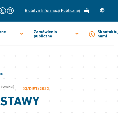
Biuletyn Informacji Publicznej
sne
Zamówienia
Skontaktuj
publiczne
nami
IE-
 Łowicki)
03/DIET/2023
OSTAWY