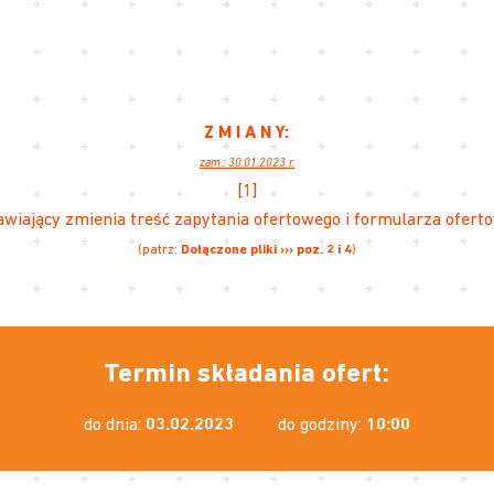
Z M I A N Y:
zam.: 30.01.2023 r.
[1]
wiający zmienia treść zapytania ofertowego i formularza ofert
(patrz:
Dołączone pliki ››› poz. 2 i 4
)
Termin składania ofert:
do dnia:
03.02.2023
do godziny:
10:00