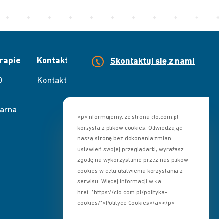
rapie
Kontakt
Skontaktuj się z nami
O
Kontakt
arna
<p>Informujemy, że strona clo.com.pl
korzysta z plików cookies. Odwiedzając
naszą stronę bez dokonania zmian
ustawień swojej przeglądarki, wyrażasz
zgodę na wykorzystanie przez nas plików
cookies w celu ułatwienia korzystania z
serwisu. Więcej informacji w <a
href="https://clo.com.pl/polityka-
cookies/">Polityce Cookies</a></p>