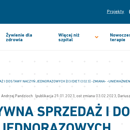
Projekty
Żywienie dla
Więcej niż
Nowocze
zdrowia
szpital
terapie
 I DOSTAWY NACZYŃ JEDNORAZOWYCH [03/DIET/2023] -ZMIANA- -UNIEWAŻNIEN
Andrzej Pandzioch
(publikacja 25.01.2023, ost zmiana 03.02.2023, Dariusz
YWNA SPRZEDAŻ I D
 JEDNORAZOWYCH