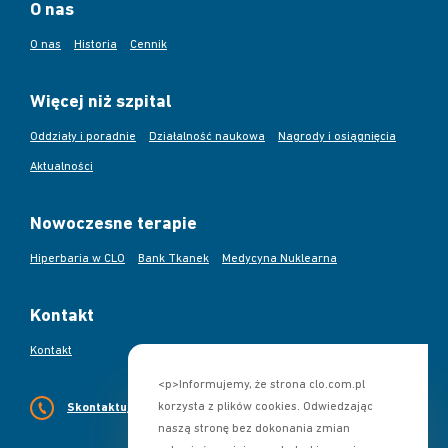
O nas
O nas
Historia
Cennik
Więcej niż szpital
Oddziały i poradnie
Działalność naukowa
Nagrody i osiągnięcia
Aktualności
Nowoczesne terapie
Hiperbaria w CLO
Bank Tkanek
Medycyna Nuklearna
Kontakt
Kontakt
<p>Informujemy, że strona clo.com.pl
korzysta z plików cookies. Odwiedzając
Skontaktuj się z nami
naszą stronę bez dokonania zmian