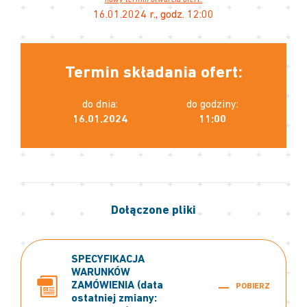
nowy termin otwarcia ofert:
16.01.2024 r., godz. 12:00
Termin składania ofert:
do dnia:
do godziny:
16.01.2024
11:00
Dołączone pliki
SPECYFIKACJA
WARUNKÓW
ZAMÓWIENIA (data
POBIERZ
ostatniej zmiany: