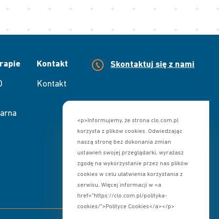
rapie
Kontakt
Skontaktuj się z nami
O
Kontakt
arna
<p>Informujemy, że strona clo.com.pl
korzysta z plików cookies. Odwiedzając
naszą stronę bez dokonania zmian
ustawień swojej przeglądarki, wyrażasz
zgodę na wykorzystanie przez nas plików
cookies w celu ułatwienia korzystania z
serwisu. Więcej informacji w <a
href="https://clo.com.pl/polityka-
cookies/">Polityce Cookies</a></p>