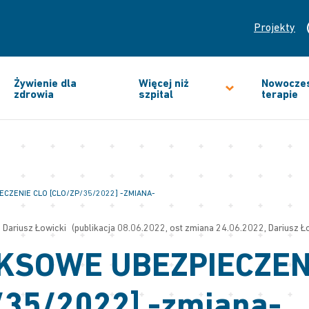
Projekty
Żywienie dla
Więcej niż
Nowocze
zdrowia
szpital
terapie
CZENIE CLO [CLO/ZP/35/2022] -ZMIANA-
Dariusz Łowicki
(publikacja 08.06.2022, ost zmiana 24.06.2022, Dariusz Ł
KSOWE UBEZPIECZEN
/35/2022] -zmiana-