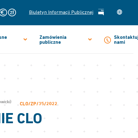
Biuletyn Informacji Publicznej
sne
Zamówienia
Skontaktuj
publiczne
nami
owicki)
CLO/ZP/35/2022
IE CLO