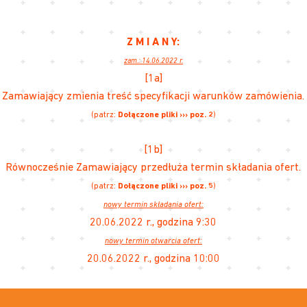
Z M I A N Y:
zam.: 14.06.2022 r.
[1a]
Zamawiający zmienia treść specyfikacji warunków zamówienia.
(patrz:
Dołączone pliki ››› poz. 2
)
[1b]
Równocześnie Zamawiający przedłuża termin składania ofert.
(patrz:
Dołączone pliki ››› poz. 5
)
nowy termin składania ofert:
20.06.2022 r., godzina 9:30
nowy termin otwarcia ofert:
20.06.2022 r., godzina 10:00