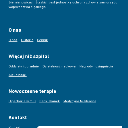
Siemianowicach Śląskich jest jednostką ochrony zdrowia samorządu
województwa śląskiego.
O nas
O nas
Historia
Cennik
Więcej niż szpital
Oddziały i poradnie
Działalność naukowa
Nagrody i osiągnięcia
Aktualności
Nowoczesne terapie
Hiperbaria w CLO
Bank Tkanek
Medycyna Nuklearna
Kontakt
Kontakt