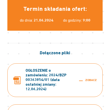
Termin składania ofert:
do dnia:
21.06.2024
do godziny:
9:00
Dołączone pliki
OGŁOSZENIE o
zamówieniu: 2024/BZP
00363854/01 (data
ZOBACZ
ostatniej zmiany:
12.06.2024)