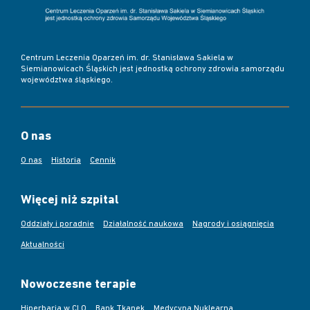
Centrum Leczenia Oparzeń im. dr. Stanisława Sakiela w
Siemianowicach Śląskich jest jednostką ochrony zdrowia samorządu
województwa śląskiego.
O nas
O nas
Historia
Cennik
Więcej niż szpital
Oddziały i poradnie
Działalność naukowa
Nagrody i osiągnięcia
Aktualności
Nowoczesne terapie
Hiperbaria w CLO
Bank Tkanek
Medycyna Nuklearna