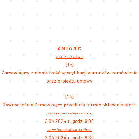
Z M I A N Y:
zam.: 21.05.2024 r.
[1a]
Zamawiający zmienia treść specyfikacji warunków zamówienia
oraz projektu umowy
[1b]
Równocześnie Zamawiający przedłuża termin składania ofert.
nowy termin składania ofert:
3.06.2024 r., godz. 8:00
nowy termin otwarcia ofert:
3.06.2024 r., godz. 8:30