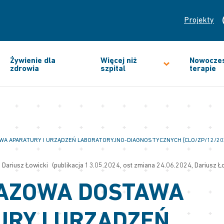
Projekty
Żywienie dla
Więcej niż
Nowocze
zdrowia
szpital
terapie
A APARATURY I URZĄDZEŃ LABORATORYJNO-DIAGNOSTYCZNYCH [CLO/ZP/12/202
Dariusz Łowicki
(publikacja 13.05.2024, ost zmiana 24.06.2024, Dariusz Ł
AZOWA DOSTAWA
RY I URZĄDZEŃ