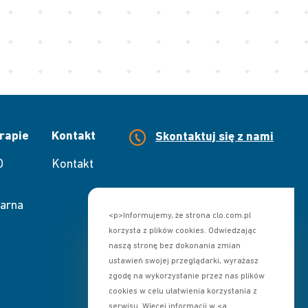
rapie
Kontakt
Skontaktuj się z nami
O
Kontakt
arna
<p>Informujemy, że strona clo.com.pl
korzysta z plików cookies. Odwiedzając
naszą stronę bez dokonania zmian
ustawień swojej przeglądarki, wyrażasz
zgodę na wykorzystanie przez nas plików
cookies w celu ułatwienia korzystania z
serwisu. Więcej informacji w <a