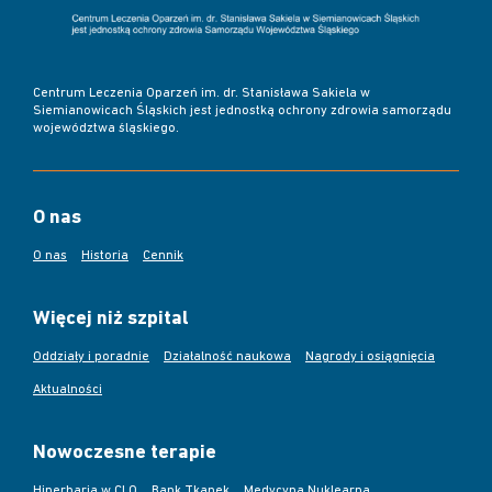
Centrum Leczenia Oparzeń im. dr. Stanisława Sakiela w
Siemianowicach Śląskich jest jednostką ochrony zdrowia samorządu
województwa śląskiego.
O nas
O nas
Historia
Cennik
Więcej niż szpital
Oddziały i poradnie
Działalność naukowa
Nagrody i osiągnięcia
Aktualności
Nowoczesne terapie
Hiperbaria w CLO
Bank Tkanek
Medycyna Nuklearna