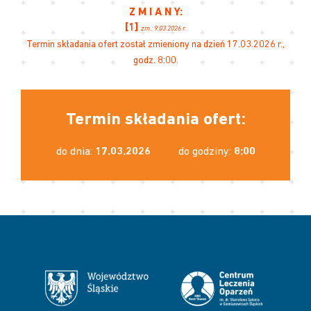
Z M I A N Y:
[1]
zm.: 9.03.2026 r.
Termin składania ofert został zmieniony na dzień 17.03.2026 r.,
godz. 8:00.
Termin składania ofert:
do dnia:
17.03.2026
do godziny:
8:00