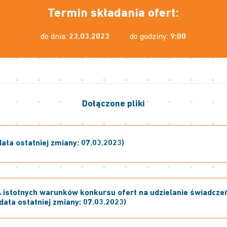
Termin składania ofert:
do dnia:
23.03.2023
do godziny:
9:00
Dołączone pliki
ata ostatniej zmiany: 07.03.2023)
istotnych warunków konkursu ofert na udzielanie świadcze
data ostatniej zmiany: 07.03.2023)