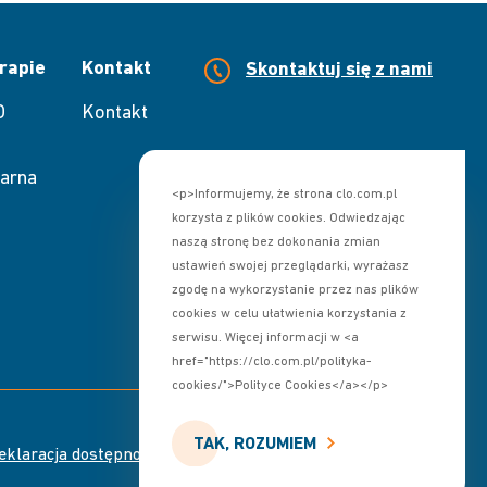
rapie
Kontakt
Skontaktuj się z nami
O
Kontakt
arna
<p>Informujemy, że strona clo.com.pl
korzysta z plików cookies. Odwiedzając
naszą stronę bez dokonania zmian
ustawień swojej przeglądarki, wyrażasz
zgodę na wykorzystanie przez nas plików
cookies w celu ułatwienia korzystania z
serwisu. Więcej informacji w <a
href="https://clo.com.pl/polityka-
cookies/">Polityce Cookies</a></p>
TAK, ROZUMIEM
Skontaktuj się z nami
eklaracja dostępności
Designed by