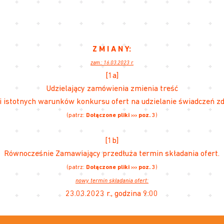
Z M I A N Y:
zam.: 16.03.2023 r.
[1a]
Udzielający zamówienia zmienia treść
ji istotnych warunków konkursu ofert na udzielanie świadczeń z
(patrz:
Dołączone pliki ››› poz. 3
)
[1b]
Równocześnie Zamawiający przedłuża termin składania ofert.
(patrz:
Dołączone pliki ››› poz. 3
)
nowy termin składania ofert:
23.03.2023 r., godzina 9:00