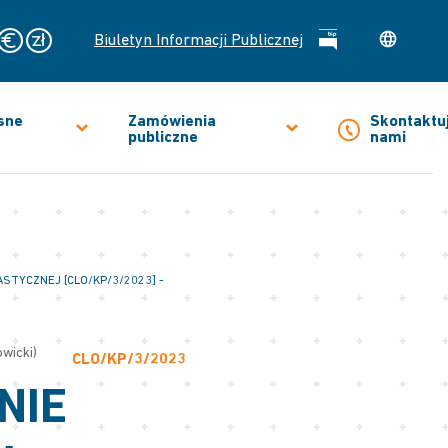
Biuletyn Informacji Publicznej
sne
Zamówienia
Skontaktuj
publiczne
nami
STYCZNEJ [CLO/KP/3/2023] -
owicki)
CLO/KP/3/2023
NIE