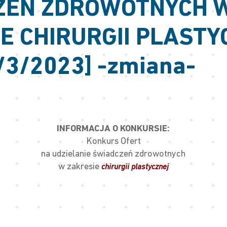
ZEŃ ZDROWOTNYCH 
E CHIRURGII PLASTY
/3/2023] -zmiana-
INFORMACJA O KONKURSIE:
Konkurs Ofert
na udzielanie świadczeń zdrowotnych
w zakresie
chirurgii plastycznej