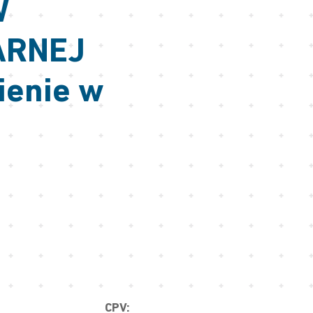
W
ARNEJ
ienie w
CPV: