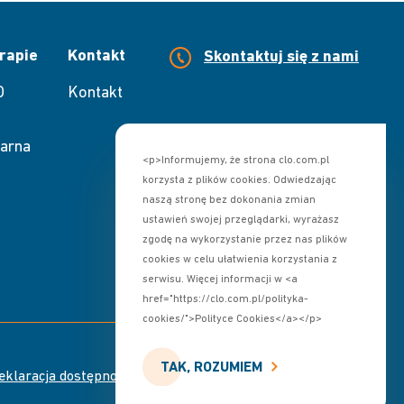
rapie
Kontakt
Skontaktuj się z nami
O
Kontakt
arna
<p>Informujemy, że strona clo.com.pl
korzysta z plików cookies. Odwiedzając
naszą stronę bez dokonania zmian
ustawień swojej przeglądarki, wyrażasz
zgodę na wykorzystanie przez nas plików
cookies w celu ułatwienia korzystania z
serwisu. Więcej informacji w <a
href="https://clo.com.pl/polityka-
cookies/">Polityce Cookies</a></p>
TAK, ROZUMIEM
Skontaktuj się z nami
eklaracja dostępności
Designed by