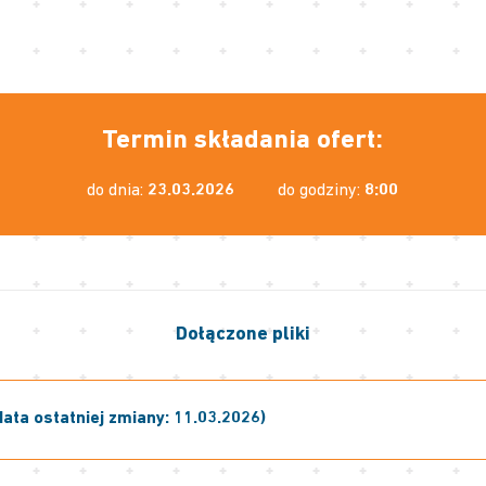
Termin składania ofert:
do dnia:
23.03.2026
do godziny:
8:00
Dołączone pliki
ata ostatniej zmiany: 11.03.2026)