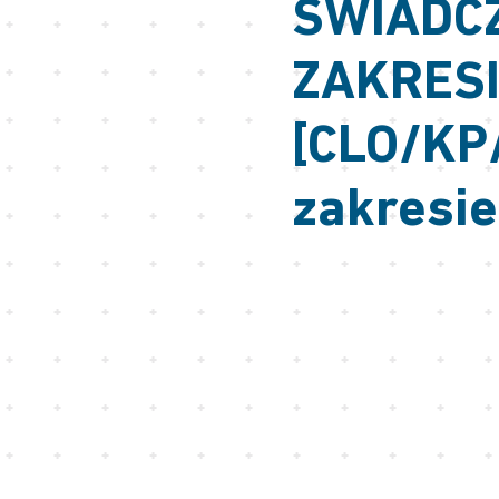
ŚWIADC
ZAKRES
[CLO/KP
zakresie