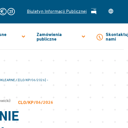
Biuletyn Informacji Publicznej
sne
Zamówienia
Skontaktuj
publiczne
nami
LEARNEJ [CLO/KP/06/2026] -
owicki)
CLO/KP/06/2026
NIE