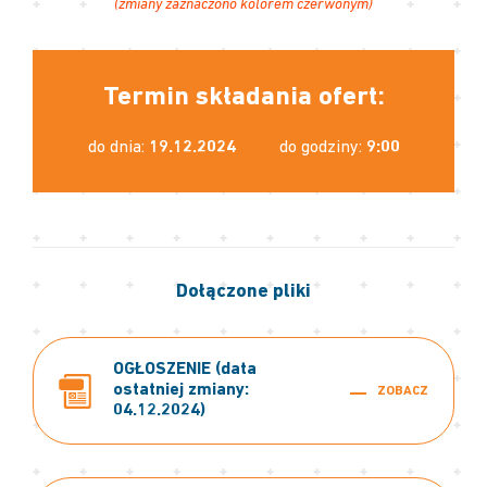
(zmiany zaznaczono kolorem czerwonym)
Termin składania ofert:
do dnia:
19.12.2024
do godziny:
9:00
Dołączone pliki
OGŁOSZENIE (data
ostatniej zmiany:
ZOBACZ
04.12.2024)