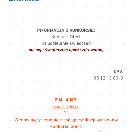
INFORMACJA O KONKURSIE:
Konkurs Ofert
na udzielanie świadczeń
nocnej i świątecznej opieki zdrowotnej
CPV:
85 12 10 00-3
Z M I A N Y:
zam.: 12.12.2024 r.
[1]
Zamawiający zmienia treść specyfikacji warunków
konkursu ofert.